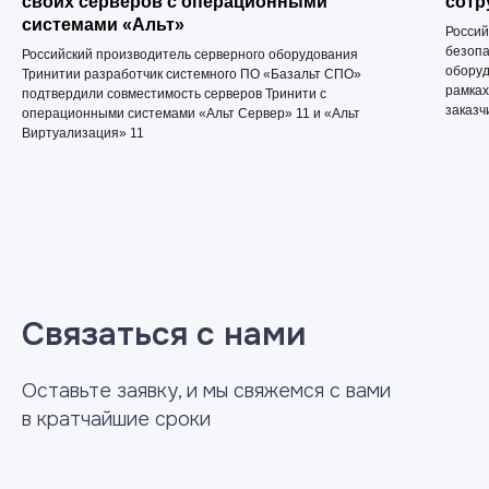
своих серверов с операционными
сотр
системами «Альт»
Россий
безопа
Российский производитель серверного оборудования
оборуд
Тринитии разработчик системного ПО «Базальт СПО»
рамках
подтвердили совместимость серверов Тринити с
заказч
операционными системами «Альт Сервер» 11 и «Альт
Виртуализация» 11
Связаться с нами
Оставьте заявку, и мы свяжемся с вами
в кратчайшие сроки